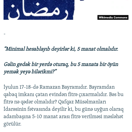
İNFOQRAFIKA
AZƏRBAYCAN ƏDƏBIYYATI KITABXANASI
MISSIYAMIZ
BIZI IZLƏ
KARIKATURA
İSLAM VƏ DEMOKRATIYA
PEŞƏ ETIKASI VƏ JURNALISTIKA STANDARTLARIMIZ
İZ - MƏDƏNIYYƏT PROQRAMI
MATERIALLARIMIZDAN ISTIFADƏ
-
AZADLIQRADIOSU MOBIL TELEFONUNUZDA
RFE/RL-in bütün saytları
BIZIMLƏ ƏLAQƏ
“Minimal hesablayıb deyirlər ki, 5 manat olmalıdır.
XƏBƏR BÜLLETENLƏRIMIZ
Gəlin gedək bir yerdə oturaq, bu 5 manata bir öyün
yemək yeyə bilərikmi?”
İyulun 17-18-də Ramazan Bayramıdır. Bayramdan
qabaq imkanı çatan evindən fitrə çıxarmalıdır. Bəs bu
fitrə nə qədər olmalıdır? Qafqaz Müsəlmanları
İdarəsinin fətvasında deyilir ki, bu günə uyğun olaraq
adambaşına 5-10 manat arası fitrə verilməsi məsləhət
görülür.