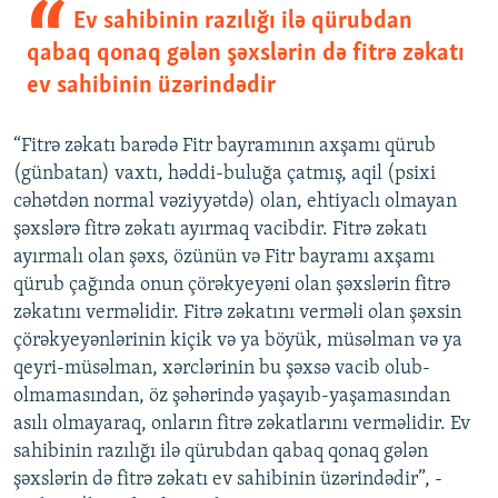
Ev sahibinin razılığı ilə qürubdan
qabaq qonaq gələn şəxslərin də fitrə zəkatı
ev sahibinin üzərindədir
“Fitrə zəkatı barədə Fitr bayramının axşamı qürub
(günbatan) vaxtı, həddi-buluğa çatmış, aqil (psixi
cəhətdən normal vəziyyətdə) olan, ehtiyaclı olmayan
şəxslərə fitrə zəkatı ayırmaq vacibdir. Fitrə zəkatı
ayırmalı olan şəxs, özünün və Fitr bayramı axşamı
qürub çağında onun çörəkyeyəni olan şəxslərin fitrə
zəkatını verməlidir. Fitrə zəkatını verməli olan şəxsin
çörəkyeyənlərinin kiçik və ya böyük, müsəlman və ya
qeyri-müsəlman, xərclərinin bu şəxsə vacib olub-
olmamasından, öz şəhərində yaşayıb-yaşamasından
asılı olmayaraq, onların fitrə zəkatlarını verməlidir. Ev
sahibinin razılığı ilə qürubdan qabaq qonaq gələn
şəxslərin də fitrə zəkatı ev sahibinin üzərindədir”, -