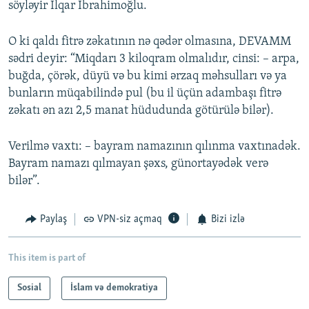
söyləyir İlqar Ibrahimoğlu.
O ki qaldı fitrə zəkatının nə qədər olmasına, DEVAMM
sədri deyir: “Miqdarı 3 kiloqram olmalıdır, cinsi: – arpa,
buğda, çörək, düyü və bu kimi ərzaq məhsulları və ya
bunların müqabilində pul (bu il üçün adambaşı fitrə
zəkatı ən azı 2,5 manat hüdudunda götürülə bilər).
Verilmə vaxtı: – bayram namazının qılınma vaxtınadək.
Bayram namazı qılmayan şəxs, günortayədək verə
bilər”.
Paylaş
VPN-siz açmaq
Bizi izlə
This item is part of
Sosial
İslam və demokratiya