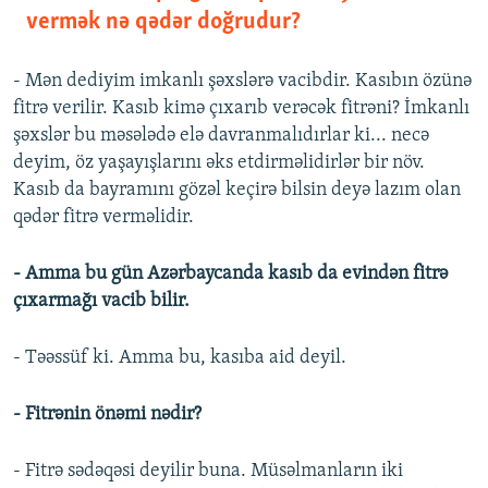
vermək nə qədər doğrudur?
- Mən dediyim imkanlı şəxslərə vacibdir. Kasıbın özünə
fitrə verilir. Kasıb kimə çıxarıb verəcək fitrəni? İmkanlı
şəxslər bu məsələdə elə davranmalıdırlar ki... necə
deyim, öz yaşayışlarını əks etdirməlidirlər bir növ.
Kasıb da bayramını gözəl keçirə bilsin deyə lazım olan
qədər fitrə verməlidir.
- Amma bu gün Azərbaycanda kasıb da evindən fitrə
çıxarmağı vacib bilir.
- Təəssüf ki. Amma bu, kasıba aid deyil.
- Fitrənin önəmi nədir?
- Fitrə sədəqəsi deyilir buna. Müsəlmanların iki