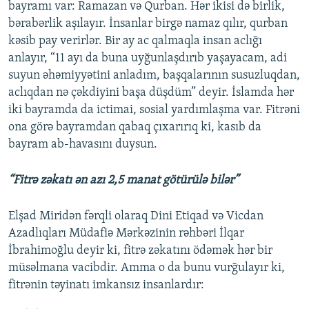
bayramı var: Ramazan və Qurban. Hər ikisi də birlik,
bərabərlik aşılayır. İnsanlar birgə namaz qılır, qurban
kəsib pay verirlər. Bir ay ac qalmaqla insan aclığı
anlayır, “11 ayı da buna uyğunlaşdırıb yaşayacam, adi
suyun əhəmiyyətini anladım, başqalarının susuzluqdan,
aclıqdan nə çəkdiyini başa düşdüm” deyir. İslamda hər
iki bayramda da ictimai, sosial yardımlaşma var. Fitrəni
ona görə bayramdan qabaq çıxarırıq ki, kasıb da
bayram ab-havasını duysun.
“Fitrə zəkatı ən azı 2,5 manat götürülə bilər”
Elşad Miridən fərqli olaraq Dini Etiqad və Vicdan
Azadlıqları Müdafiə Mərkəzinin rəhbəri İlqar
İbrahimoğlu deyir ki, fitrə zəkatını ödəmək hər bir
müsəlmana vacibdir. Amma o da bunu vurğulayır ki,
fitrənin təyinatı imkansız insanlardır: