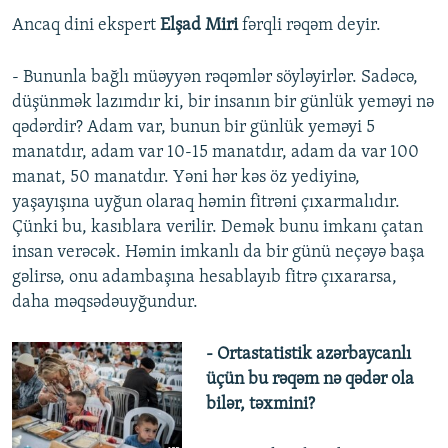
Ancaq dini ekspert
Elşad Miri
fərqli rəqəm deyir.
- Bununla bağlı müəyyən rəqəmlər söyləyirlər. Sadəcə,
düşünmək lazımdır ki, bir insanın bir günlük yeməyi nə
qədərdir? Adam var, bunun bir günlük yeməyi 5
manatdır, adam var 10-15 manatdır, adam da var 100
manat, 50 manatdır. Yəni hər kəs öz yediyinə,
yaşayışına uyğun olaraq həmin fitrəni çıxarmalıdır.
Çünki bu, kasıblara verilir. Demək bunu imkanı çatan
insan verəcək. Həmin imkanlı da bir günü neçəyə başa
gəlirsə, onu adambaşına hesablayıb fitrə çıxararsa,
daha məqsədəuyğundur.
- Ortastatistik azərbaycanlı
üçün bu rəqəm nə qədər ola
bilər, təxmini?