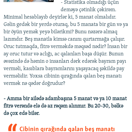
- Statistika olmadığı üçün
deməyə çətinlik çəkirəm.
Minimal hesablayıb deyirlər ki, 5 manat olmalıdır.
Gəlin gedək bir yerdə oturaq, bu 5 manata bir gün və ya
bir öyün yemək yeyə bilərikmi? Bunu nəzərə almaq
lazımdır. Beş manatla kimsə canını qurtarmağa çalışır.
Oruc tutmaqda, fitrə verməkdə məqsəd nədir? İnsan bir
ay oruc tutur və aclığı, ac qalanları başa düşür. Bunun
əvəzində də həmin o insanları dərk edərək bayram payı
verməli, kasıblara bayramlarını yaşayacaq şəkildə pay
verməlidir. Yoxsa cibinin qırağında qalan beş manatı
vermək nə qədər doğrudur?
- Amma bir ailədə adambaşına 5 manat və ya 10 manat
fitrə verəndə elə də az rəqəm alınmır. Bu 20-30, bəlkə
də çox edə bilər.
Cibinin qırağında qalan beş manatı