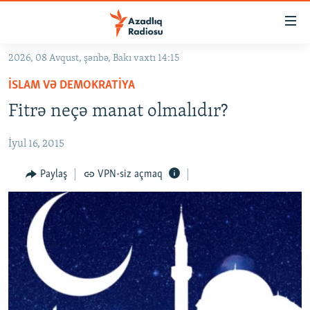
Keçid
linkləri
Əsas
2026, 08 Avqust, şənbə, Bakı vaxtı 14:15
məzmuna
GÜNDƏM
İSLAM VƏ DEMOKRATIYA
qayıt
#İZAHLA
Əsas
Fitrə neçə manat olmalıdır?
KORRUPSIOMETR
naviqasiyaya
qayıt
İyul 16, 2015
#ƏSLINDƏ
Axtarışa
FƏRQƏ BAX
Paylaş
VPN-siz açmaq
keç
QANUNI DOĞRU
ARAŞDIRMA
MULTIMEDIA
RADIO ARXIV
VIDEO
HAQQIMIZDA
FOTOQALEREYA
OXU ZALI