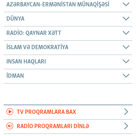
AZƏRBAYCAN-ERMƏNISTAN MÜNAQIŞƏSI
DÜNYA
RADIO: QAYNAR XƏTT
İSLAM VƏ DEMOKRATIYA
INSAN HAQLARI
İDMAN
TV PROQRAMLARA BAX
RADIO PROQRAMLARI DINLƏ