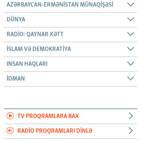
AZƏRBAYCAN-ERMƏNISTAN MÜNAQIŞƏSI
DÜNYA
RADIO: QAYNAR XƏTT
İSLAM VƏ DEMOKRATIYA
INSAN HAQLARI
İDMAN
TV PROQRAMLARA BAX
RADIO PROQRAMLARI DINLƏ