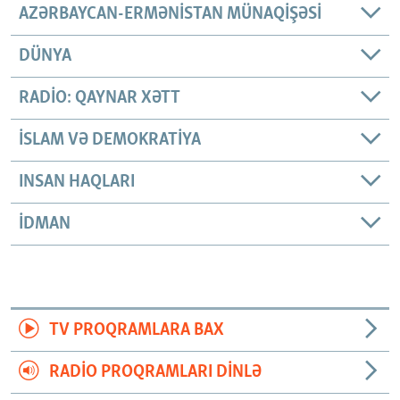
AZƏRBAYCAN-ERMƏNISTAN MÜNAQIŞƏSI
DÜNYA
RADIO: QAYNAR XƏTT
İSLAM VƏ DEMOKRATIYA
INSAN HAQLARI
İDMAN
TV PROQRAMLARA BAX
RADIO PROQRAMLARI DINLƏ