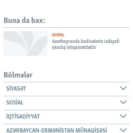
Buna da bax:
SOSIAL
Azərbaycanda hadisələrin inkişafı
yanılış istiqamətdədir
Bölmələr
SIYASƏT
SOSIAL
İQTISADIYYAT
AZƏRBAYCAN-ERMƏNISTAN MÜNAQIŞƏSI