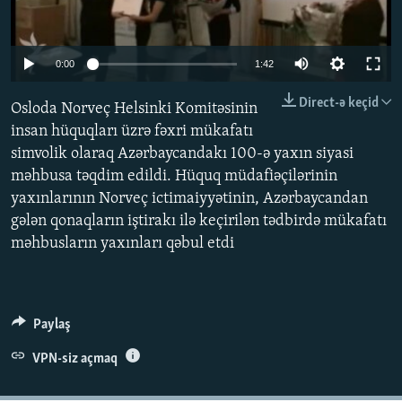
İNFOQRAFIKA
AZƏRBAYCAN ƏDƏBIYYATI KITABXANASI
MISSIYAMIZ
BIZI IZLƏ
KARIKATURA
İSLAM VƏ DEMOKRATIYA
PEŞƏ ETIKASI VƏ JURNALISTIKA STANDARTLARIMIZ
0:00
1:42
İZ - MƏDƏNIYYƏT PROQRAMI
MATERIALLARIMIZDAN ISTIFADƏ
Direct-ə keçid
Osloda Norveç Helsinki Komitəsinin
AZADLIQRADIOSU MOBIL TELEFONUNUZDA
RFE/RL-in bütün saytları
insan hüquqları üzrə fəxri mükafatı
BIZIMLƏ ƏLAQƏ
simvolik olaraq Azərbaycandakı 100-ə yaxın siyasi
məhbusa təqdim edildi. Hüquq müdafiəçilərinin
XƏBƏR BÜLLETENLƏRIMIZ
yaxınlarının Norveç ictimaiyyətinin, Azərbaycandan
gələn qonaqların iştirakı ilə keçirilən tədbirdə mükafatı
məhbusların yaxınları qəbul etdi
Paylaş
VPN-siz açmaq