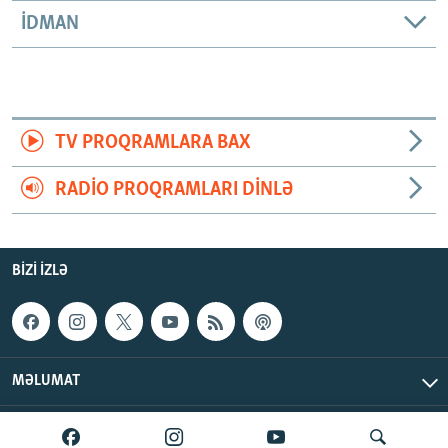
İDMAN
TV PROQRAMLARA BAX
RADIO PROQRAMLARI DINLƏ
BIZI IZLƏ
MƏLUMAT
AzadlıqRadiosu © 2026 Inc. | Bütün hüquqlar qorunur