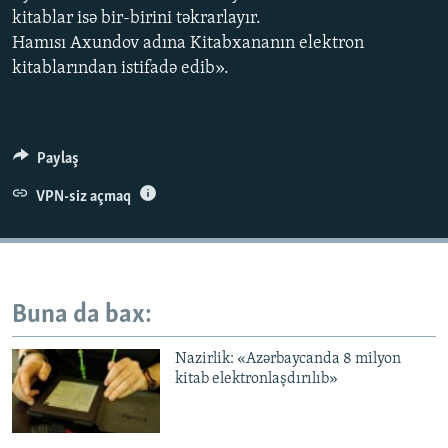
kitablar isə bir-birini təkrarlayır.
İNFOQRAFIKA
AZƏRBAYCAN ƏDƏBIYYATI KITABXANASI
MISSIYAMIZ
BIZI IZLƏ
Hamısı Axundov adına Kitabxananın elektron
KARIKATURA
İSLAM VƏ DEMOKRATIYA
PEŞƏ ETIKASI VƏ JURNALISTIKA STANDARTLARIMIZ
kitablarından istifadə edib».
İZ - MƏDƏNIYYƏT PROQRAMI
MATERIALLARIMIZDAN ISTIFADƏ
AZADLIQRADIOSU MOBIL TELEFONUNUZDA
RFE/RL-in bütün saytları
Paylaş
BIZIMLƏ ƏLAQƏ
VPN-siz açmaq
XƏBƏR BÜLLETENLƏRIMIZ
Buna da bax:
Nazirlik: «Azərbaycanda 8 milyon
kitab elektronlaşdırılıb»