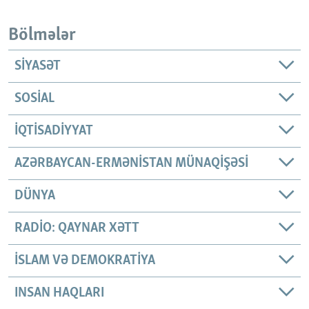
Bölmələr
SIYASƏT
SOSIAL
İQTISADIYYAT
AZƏRBAYCAN-ERMƏNISTAN MÜNAQIŞƏSI
DÜNYA
RADIO: QAYNAR XƏTT
İSLAM VƏ DEMOKRATIYA
INSAN HAQLARI