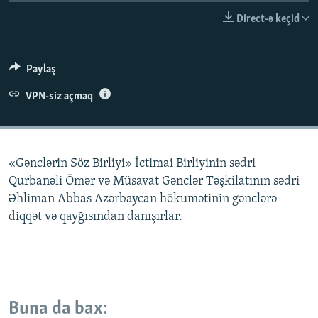
İNFOQRAFIKA
AZƏRBAYCAN ƏDƏBIYYATI KITABXANASI
MISSIYAMIZ
Direct-ə keçid
BIZI IZLƏ
KARIKATURA
İSLAM VƏ DEMOKRATIYA
PEŞƏ ETIKASI VƏ JURNALISTIKA STANDARTLARIMIZ
İZ - MƏDƏNIYYƏT PROQRAMI
MATERIALLARIMIZDAN ISTIFADƏ
Paylaş
AZADLIQRADIOSU MOBIL TELEFONUNUZDA
RFE/RL-in bütün saytları
VPN-siz açmaq
BIZIMLƏ ƏLAQƏ
XƏBƏR BÜLLETENLƏRIMIZ
«Gənclərin Söz Birliyi» İctimai Birliyinin sədri
Qurbanəli Ömər və Müsavat Gənclər Təşkilatının sədri
Əhliman Abbas Azərbaycan hökumətinin gənclərə
diqqət və qayğısından danışırlar.
Buna da bax: