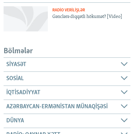
RADIO VERILIŞLƏR
Gənclərə diqqətli hökumət? [Video]
Bölmələr
SIYASƏT
SOSIAL
İQTISADIYYAT
AZƏRBAYCAN-ERMƏNISTAN MÜNAQIŞƏSI
DÜNYA