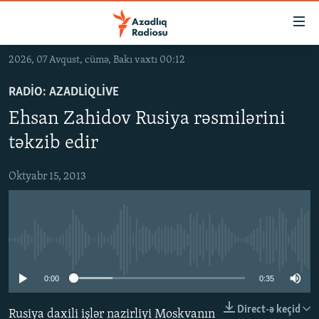
Keçid
linkləri
Əsas
2026, 07 Avqust, cümə, Bakı vaxtı 00:12
məzmuna
GÜNDƏM
qayıt
RADIO: AZADLIQLIVE
#İZAHLA
Əsas
Ehsan Zahidov Rusiya rəsmilərini
KORRUPSIOMETR
naviqasiyaya
təkzib edir
qayıt
#ƏSLINDƏ
Axtarışa
Oktyabr 15, 2013
FƏRQƏ BAX
keç
QANUNI DOĞRU
ARAŞDIRMA
No media source currently available
MULTIMEDIA
0:00
0:35
RADIO ARXIV
VIDEO
HAQQIMIZDA
FOTOQALEREYA
OXU ZALI
Direct-ə keçid
Rusiya daxili işlər nazirliyi Moskvanın