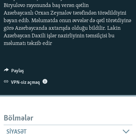
Biryulovo rayonunda baş verən qətlin
İNFOQRAFIKA
AZƏRBAYCAN ƏDƏBIYYATI KITABXANASI
MISSIYAMIZ
BIZI IZLƏ
Azərbaycanlı Orxan Zeynalov tərəfindən törədildiyini
KARIKATURA
İSLAM VƏ DEMOKRATIYA
PEŞƏ ETIKASI VƏ JURNALISTIKA STANDARTLARIMIZ
bəyan edib. Məlumatda onun əvvələr də qətl törətdiyinə
İZ - MƏDƏNIYYƏT PROQRAMI
MATERIALLARIMIZDAN ISTIFADƏ
görə Azərbaycanda axtarışda olduğu bildilir. Lakin
Azərbaycan Daxili işlər nazirliyinin təmsilçisi bu
AZADLIQRADIOSU MOBIL TELEFONUNUZDA
RFE/RL-in bütün saytları
məlumatı təkzib edir
BIZIMLƏ ƏLAQƏ
XƏBƏR BÜLLETENLƏRIMIZ
Paylaş
VPN-siz açmaq
Bölmələr
SIYASƏT