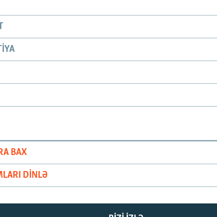
T
IYA
RA BAX
LARI DINLƏ