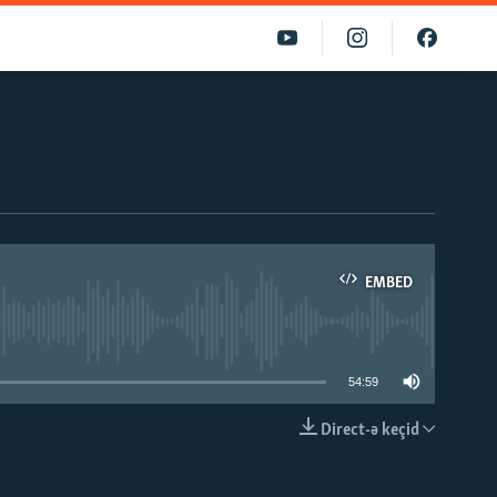
EMBED
able
54:59
Direct-ə keçid
EMBED