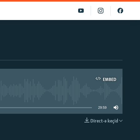
EMBED
able
29:59
Direct-ə keçid
EMBED