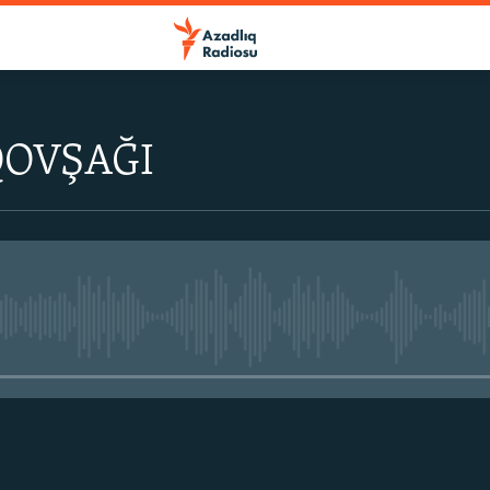
QOVŞAĞI
No media source currently avail