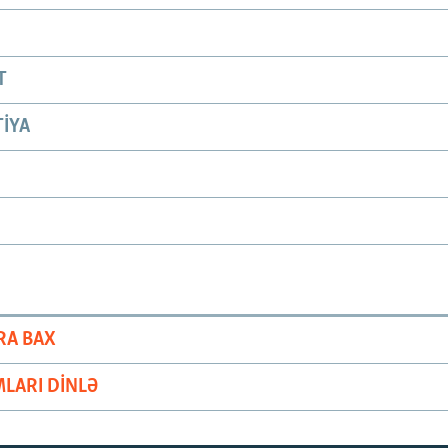
T
IYA
RA BAX
LARI DINLƏ