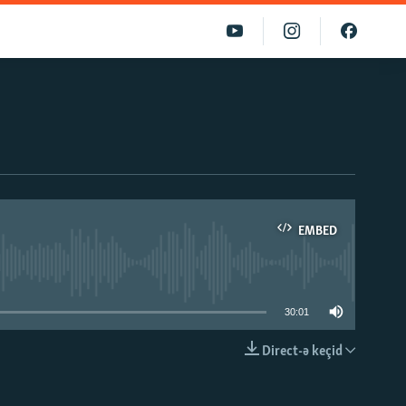
EMBED
able
30:01
Direct-ə keçid
EMBED