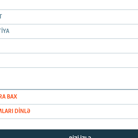
T
IYA
RA BAX
LARI DINLƏ