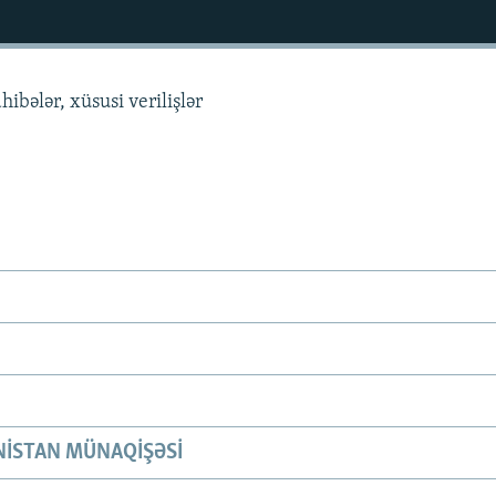
hibələr, xüsusi verilişlər
ISTAN MÜNAQIŞƏSI