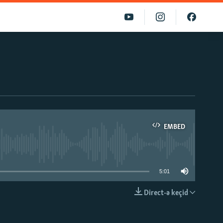
EMBED
able
5:01
Direct-ə keçid
EMBED