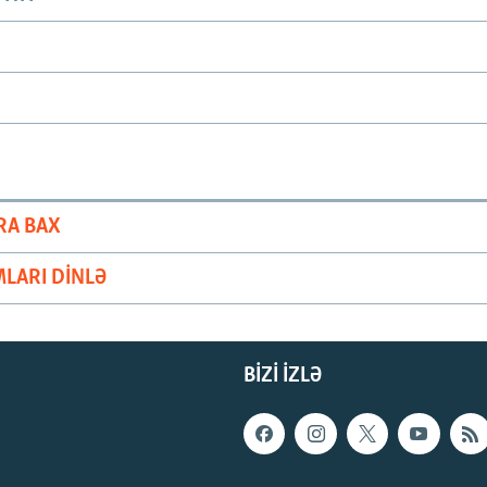
RA BAX
LARI DINLƏ
BIZI IZLƏ