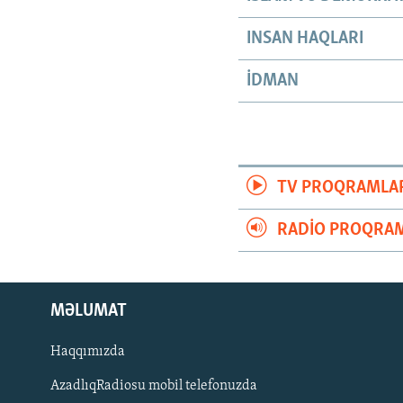
INSAN HAQLARI
İDMAN
TV PROQRAMLA
RADIO PROQRAM
MƏLUMAT
Haqqımızda
AzadlıqRadiosu mobil telefonuzda