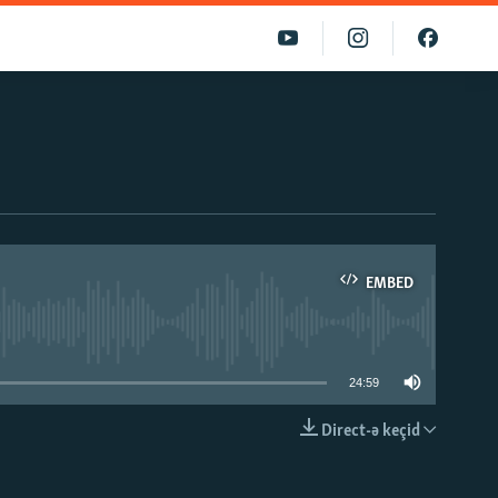
EMBED
able
24:59
Direct-ə keçid
EMBED