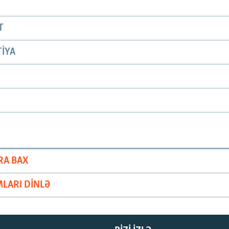
T
IYA
RA BAX
LARI DINLƏ