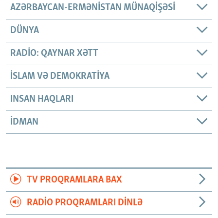
AZƏRBAYCAN-ERMƏNISTAN MÜNAQIŞƏSI
DÜNYA
RADIO: QAYNAR XƏTT
İSLAM VƏ DEMOKRATIYA
INSAN HAQLARI
İDMAN
TV PROQRAMLARA BAX
RADIO PROQRAMLARI DINLƏ