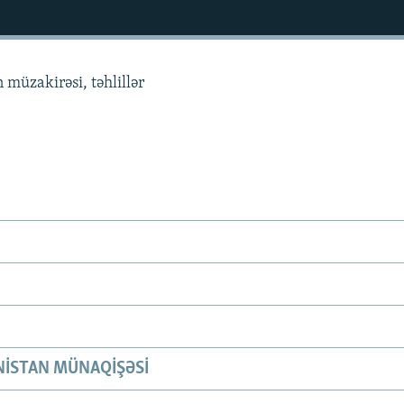
 müzakirəsi, təhlillər
ISTAN MÜNAQIŞƏSI