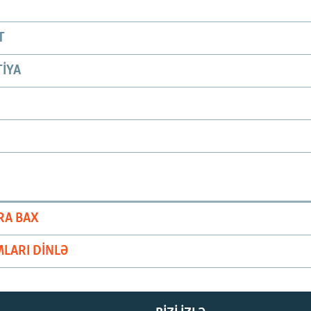
T
IYA
RA BAX
LARI DINLƏ