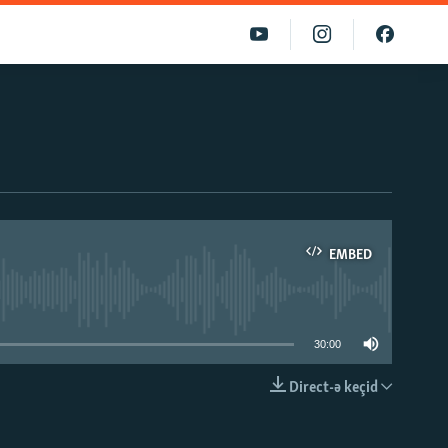
EMBED
able
30:00
Direct-ə keçid
EMBED