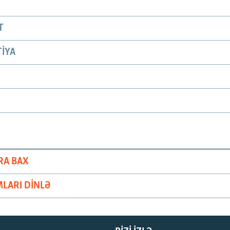
T
IYA
RA BAX
LARI DINLƏ