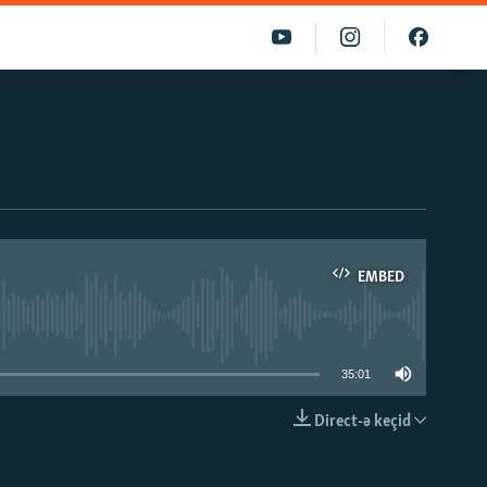
EMBED
able
35:01
Direct-ə keçid
EMBED