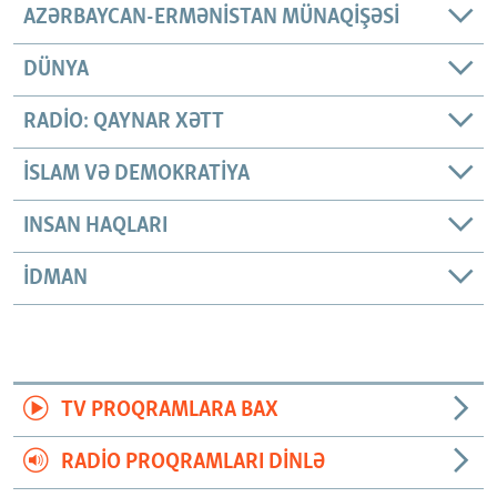
AZƏRBAYCAN-ERMƏNISTAN MÜNAQIŞƏSI
DÜNYA
RADIO: QAYNAR XƏTT
İSLAM VƏ DEMOKRATIYA
INSAN HAQLARI
İDMAN
TV PROQRAMLARA BAX
RADIO PROQRAMLARI DINLƏ