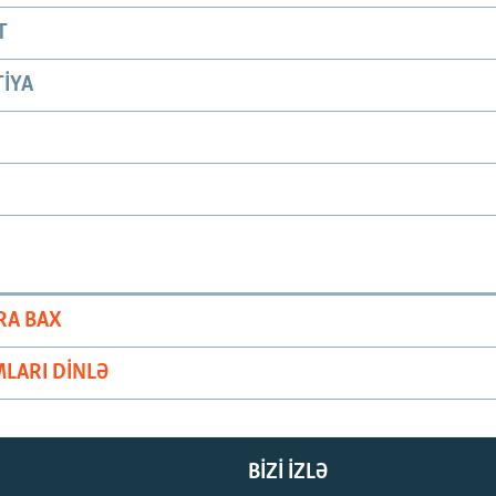
T
IYA
RA BAX
LARI DINLƏ
BIZI IZLƏ