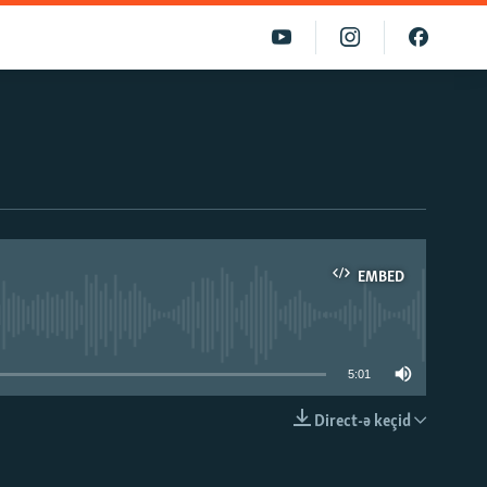
EMBED
able
5:01
Direct-ə keçid
EMBED