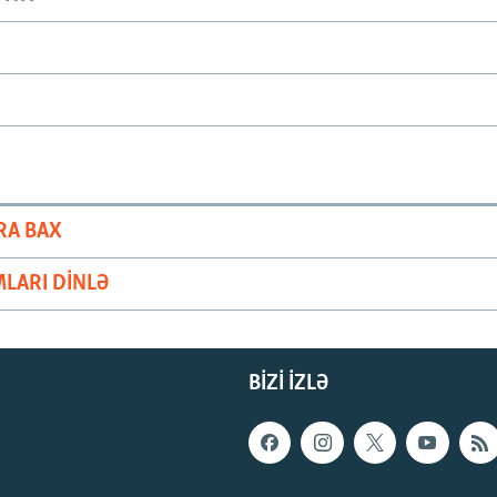
RA BAX
LARI DINLƏ
BIZI IZLƏ