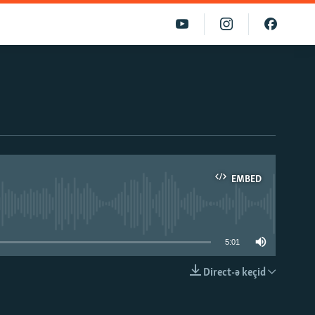
EMBED
able
5:01
Direct-ə keçid
EMBED