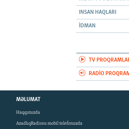
INSAN HAQLARI
İDMAN
TV PROQRAMLA
RADIO PROQRAM
MƏLUMAT
Haqqımızda
AzadlıqRadiosu mobil telefonuzda