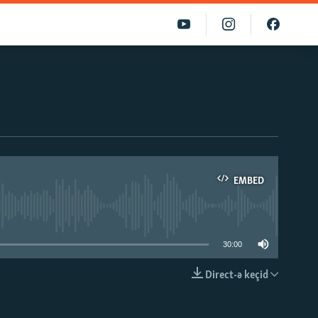
EMBED
able
30:00
Direct-ə keçid
EMBED