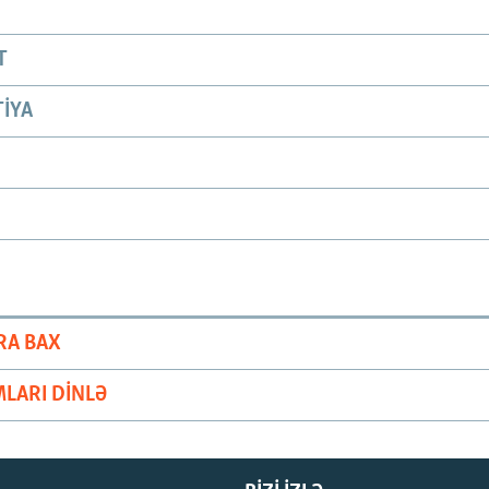
T
IYA
RA BAX
LARI DINLƏ