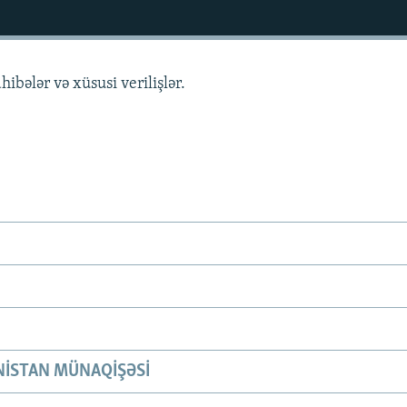
hibələr və xüsusi verilişlər.
ISTAN MÜNAQIŞƏSI