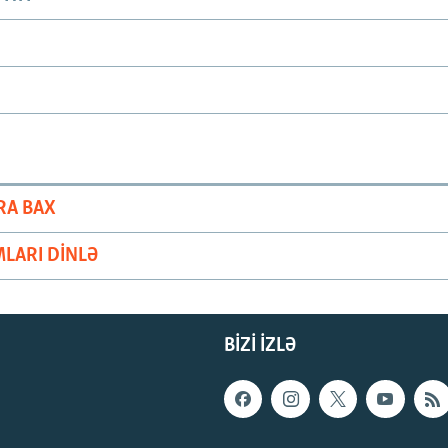
RA BAX
LARI DINLƏ
BIZI IZLƏ