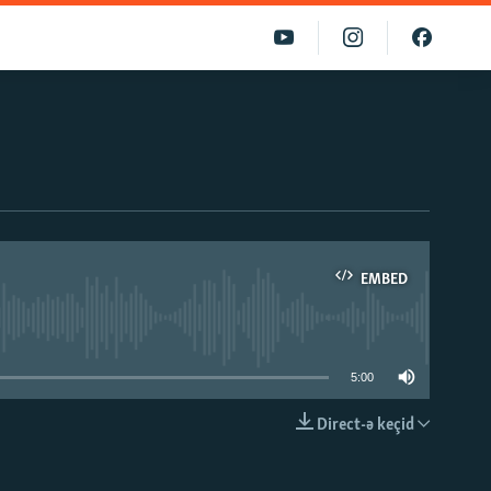
EMBED
able
5:00
Direct-ə keçid
EMBED