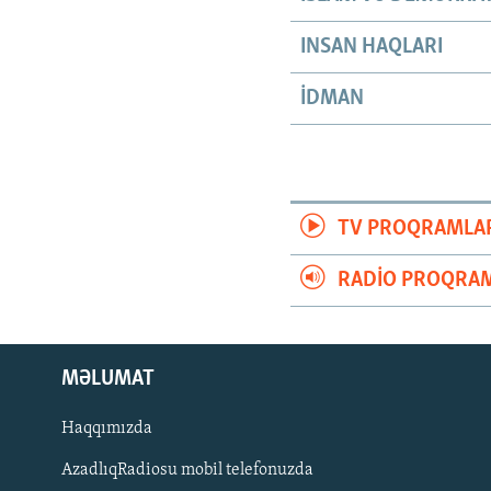
INSAN HAQLARI
İDMAN
TV PROQRAMLA
RADIO PROQRAM
MƏLUMAT
Haqqımızda
AzadlıqRadiosu mobil telefonuzda