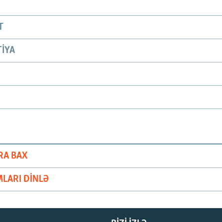
T
IYA
RA BAX
LARI DINLƏ