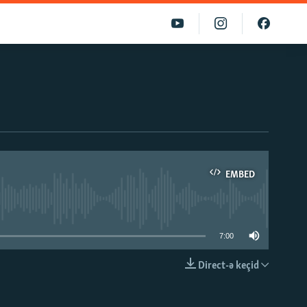
EMBED
able
7:00
Direct-ə keçid
EMBED