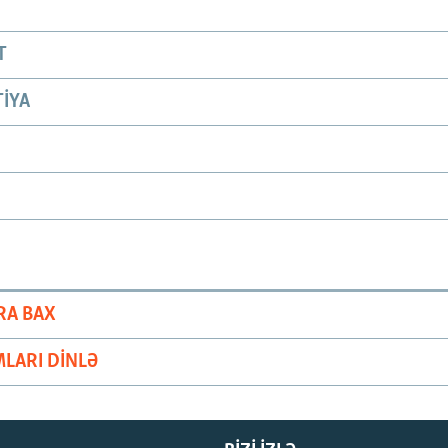
T
IYA
RA BAX
LARI DINLƏ