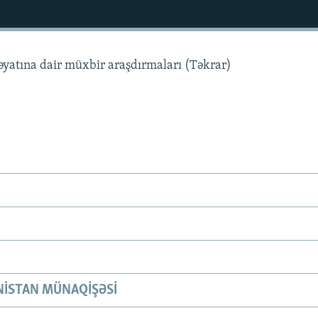
həyatına dair müxbir araşdırmaları (Təkrar)
ISTAN MÜNAQIŞƏSI