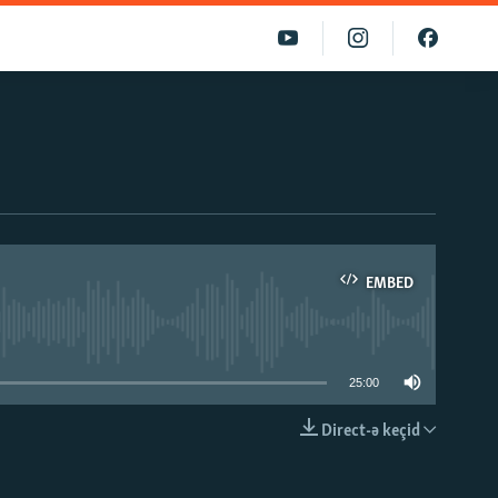
EMBED
able
25:00
Direct-ə keçid
EMBED