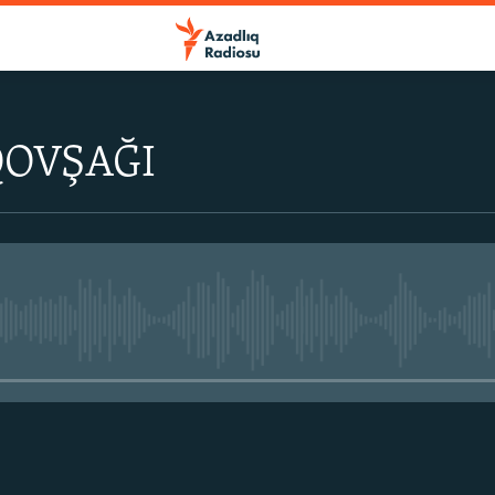
QOVŞAĞI
No media source currently avail