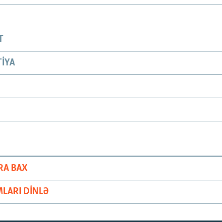
T
IYA
RA BAX
LARI DINLƏ