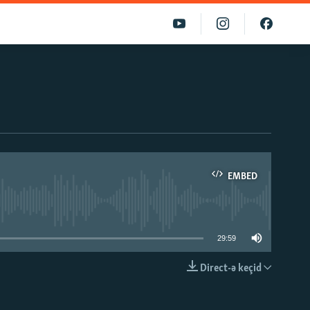
EMBED
able
29:59
Direct-ə keçid
EMBED