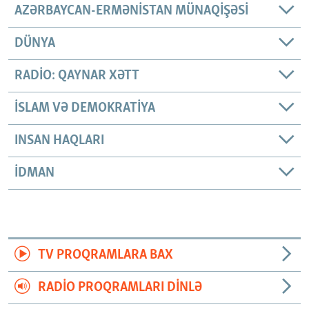
AZƏRBAYCAN-ERMƏNISTAN MÜNAQIŞƏSI
DÜNYA
RADIO: QAYNAR XƏTT
İSLAM VƏ DEMOKRATIYA
INSAN HAQLARI
İDMAN
TV PROQRAMLARA BAX
RADIO PROQRAMLARI DINLƏ