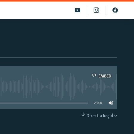
EMBED
able
23:00
Direct-ə keçid
EMBED