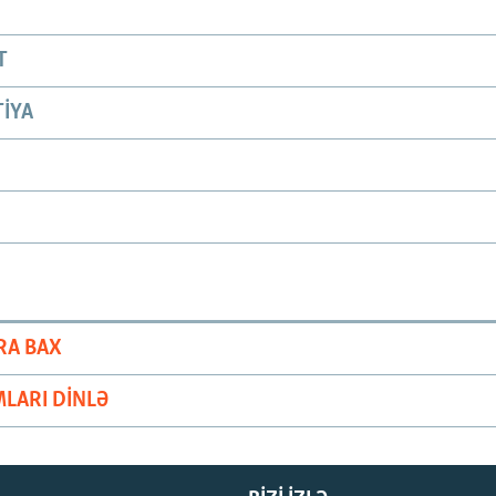
T
IYA
RA BAX
LARI DINLƏ