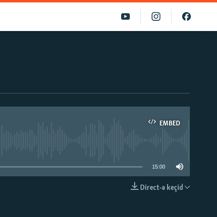
EMBED
able
15:00
Direct-ə keçid
EMBED