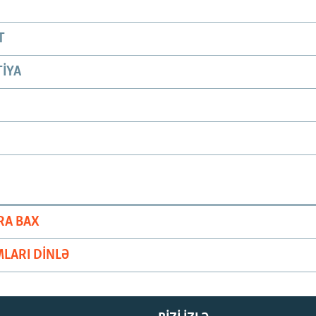
T
IYA
RA BAX
LARI DINLƏ