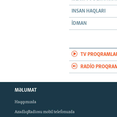
INSAN HAQLARI
İDMAN
TV PROQRAMLA
RADIO PROQRAM
MƏLUMAT
Haqqımızda
AzadlıqRadiosu mobil telefonuzda