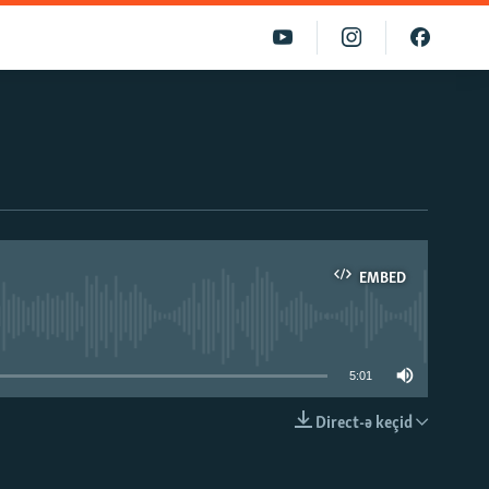
EMBED
able
5:01
Direct-ə keçid
EMBED