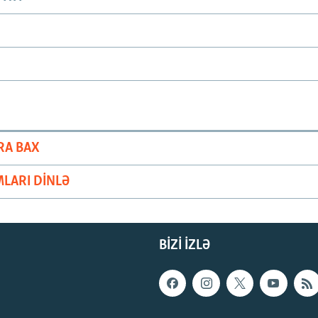
RA BAX
LARI DINLƏ
BIZI IZLƏ