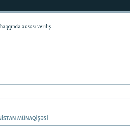
haqqında xüsusi veriliş
ISTAN MÜNAQIŞƏSI