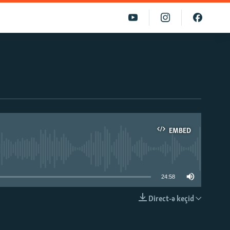
EMBED
able
24:58
Direct-ə keçid
EMBED