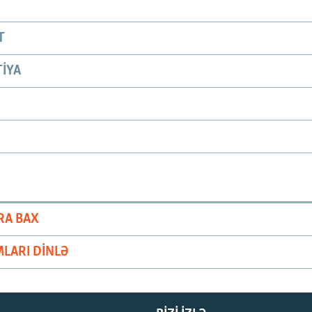
T
IYA
RA BAX
LARI DINLƏ