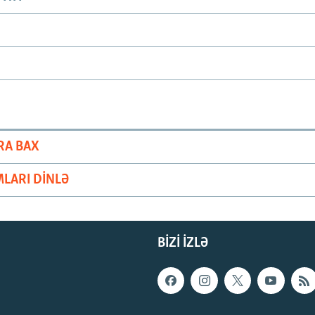
RA BAX
LARI DINLƏ
BIZI IZLƏ