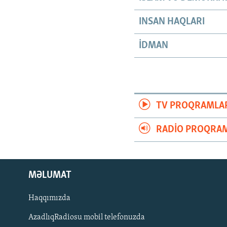
INSAN HAQLARI
İDMAN
TV PROQRAMLA
RADIO PROQRAM
MƏLUMAT
Haqqımızda
AzadlıqRadiosu mobil telefonuzda