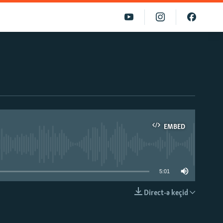
EMBED
able
5:01
Direct-ə keçid
EMBED