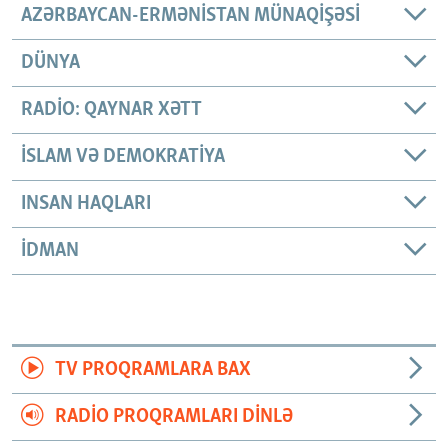
AZƏRBAYCAN-ERMƏNISTAN MÜNAQIŞƏSI
DÜNYA
RADIO: QAYNAR XƏTT
İSLAM VƏ DEMOKRATIYA
INSAN HAQLARI
İDMAN
TV PROQRAMLARA BAX
RADIO PROQRAMLARI DINLƏ