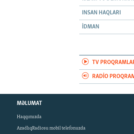
INSAN HAQLARI
İDMAN
TV PROQRAMLA
RADIO PROQRAM
MƏLUMAT
Haqqımızda
AzadlıqRadiosu mobil telefonuzda