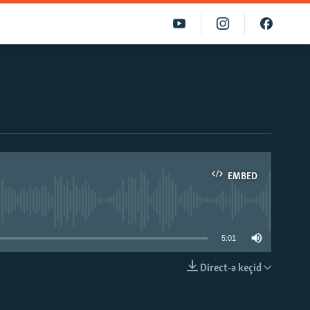
EMBED
able
5:01
Direct-ə keçid
EMBED