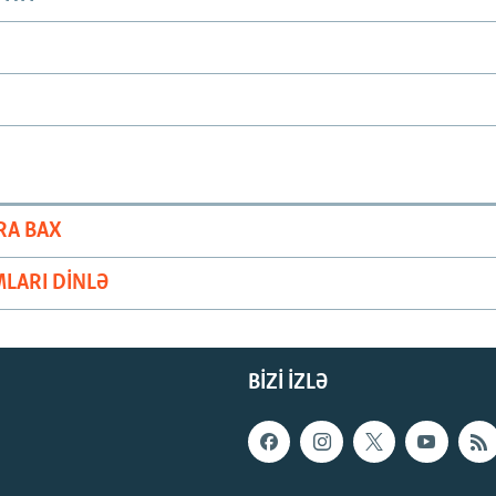
RA BAX
LARI DINLƏ
BIZI IZLƏ