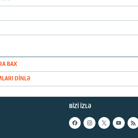
RA BAX
LARI DINLƏ
BIZI IZLƏ