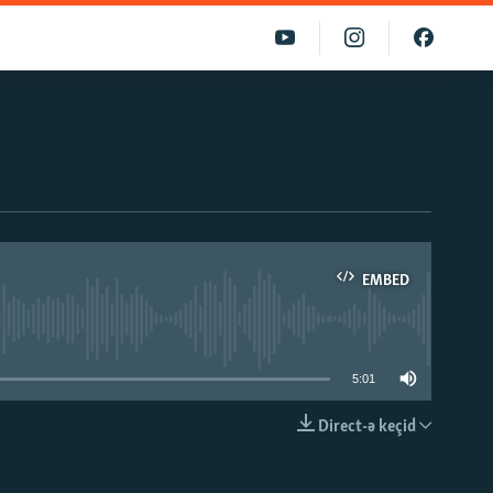
EMBED
able
5:01
Direct-ə keçid
EMBED