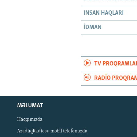
INSAN HAQLARI
İDMAN
TV PROQRAMLA
RADIO PROQRAM
MƏLUMAT
Haqqımızda
AzadlıqRadiosu mobil telefonuzda