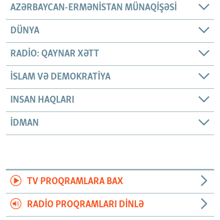
AZƏRBAYCAN-ERMƏNISTAN MÜNAQIŞƏSI
DÜNYA
RADIO: QAYNAR XƏTT
İSLAM VƏ DEMOKRATIYA
INSAN HAQLARI
İDMAN
TV PROQRAMLARA BAX
RADIO PROQRAMLARI DINLƏ