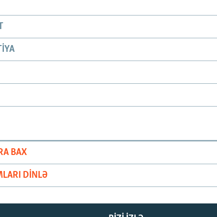
T
IYA
RA BAX
LARI DINLƏ