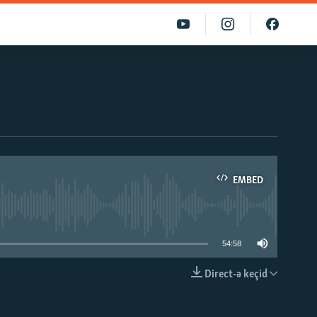
EMBED
able
54:58
Direct-ə keçid
EMBED