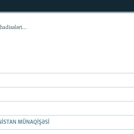
adisələri...
ISTAN MÜNAQIŞƏSI