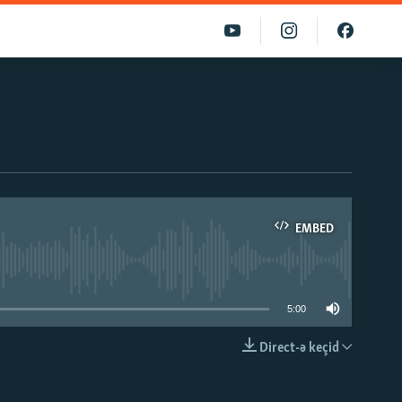
EMBED
able
5:00
Direct-ə keçid
EMBED