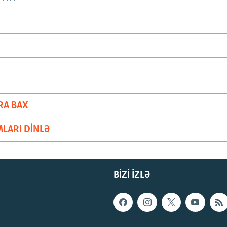
RA BAX
LARI DINLƏ
BIZI IZLƏ