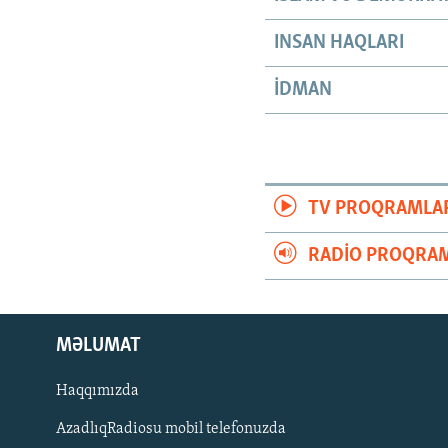
INSAN HAQLARI
İDMAN
TV PROQRAMLA
RADIO PROQRAM
MƏLUMAT
Haqqımızda
AzadlıqRadiosu mobil telefonuzda