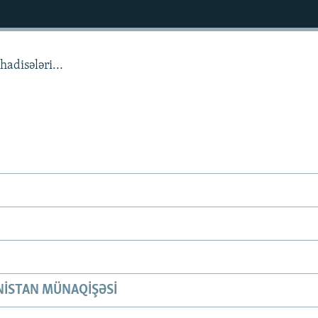
adisələri...
ISTAN MÜNAQIŞƏSI