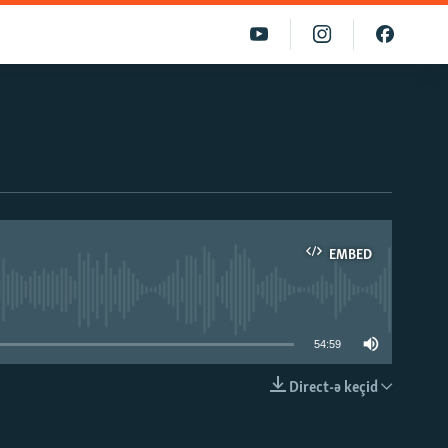
EMBED
able
54:59
Direct-ə keçid
EMBED