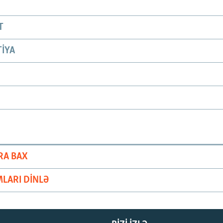
T
IYA
RA BAX
LARI DINLƏ