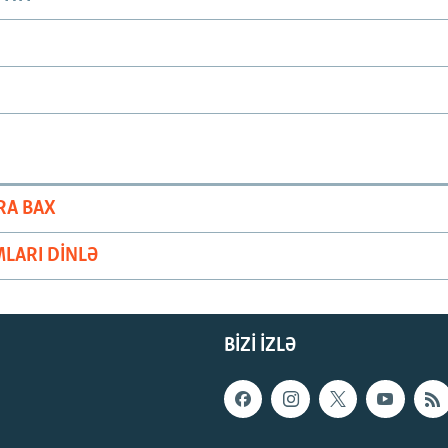
RA BAX
LARI DINLƏ
BIZI IZLƏ