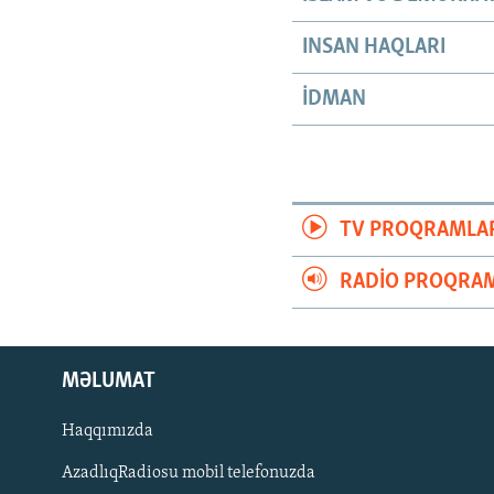
INSAN HAQLARI
İDMAN
TV PROQRAMLA
RADIO PROQRAM
MƏLUMAT
Haqqımızda
AzadlıqRadiosu mobil telefonuzda