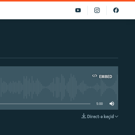
EMBED
able
5:00
Direct-ə keçid
EMBED