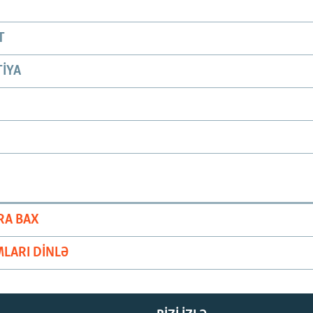
T
IYA
RA BAX
LARI DINLƏ