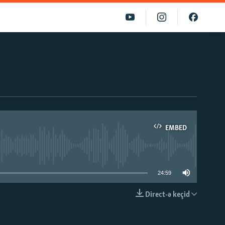
EMBED
able
24:59
Direct-ə keçid
EMBED