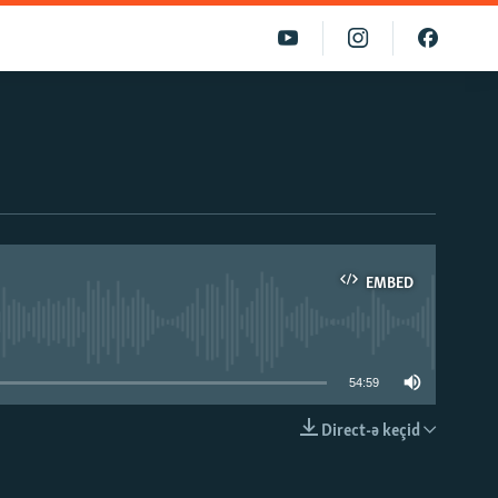
EMBED
able
54:59
Direct-ə keçid
EMBED