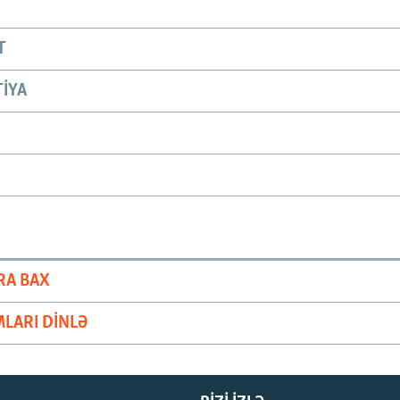
T
IYA
RA BAX
LARI DINLƏ