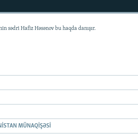
nin sədri Hafiz Həsənov bu haqda danışır.
ISTAN MÜNAQIŞƏSI