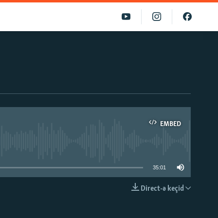
EMBED
able
35:01
Direct-ə keçid
EMBED