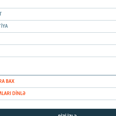
T
IYA
RA BAX
LARI DINLƏ