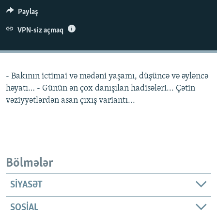
İNFOQRAFIKA
AZƏRBAYCAN ƏDƏBIYYATI KITABXANASI
MISSIYAMIZ
Paylaş
BIZI IZLƏ
KARIKATURA
İSLAM VƏ DEMOKRATIYA
PEŞƏ ETIKASI VƏ JURNALISTIKA STANDARTLARIMIZ
VPN-siz açmaq
İZ - MƏDƏNIYYƏT PROQRAMI
MATERIALLARIMIZDAN ISTIFADƏ
AZADLIQRADIOSU MOBIL TELEFONUNUZDA
RFE/RL-in bütün saytları
- Bakının ictimai və mədəni yaşamı, düşüncə və əyləncə
BIZIMLƏ ƏLAQƏ
həyatı… - Günün ən çox danışılan hadisələri... Çətin
XƏBƏR BÜLLETENLƏRIMIZ
vəziyyətlərdən asan çıxış variantı...
Bölmələr
SIYASƏT
SOSIAL