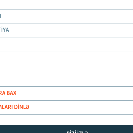
T
IYA
RA BAX
LARI DINLƏ