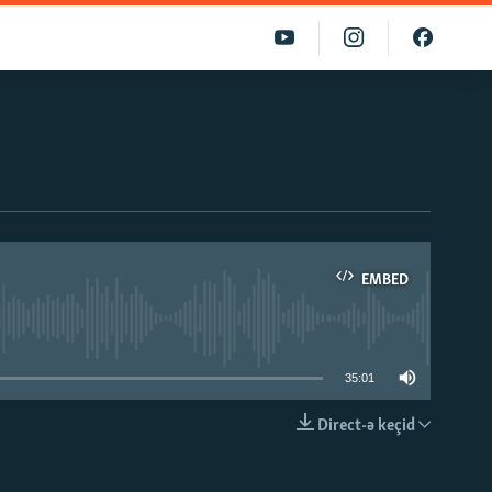
EMBED
able
35:01
Direct-ə keçid
EMBED