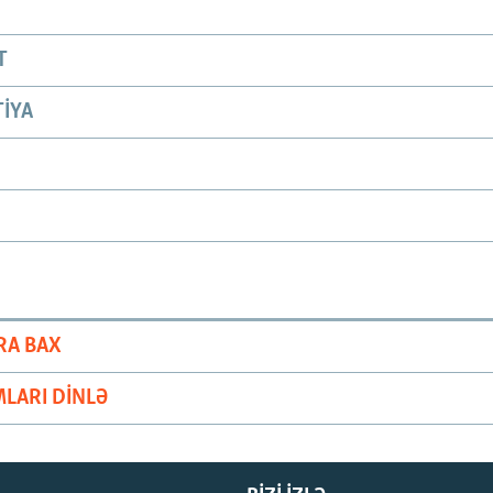
T
IYA
RA BAX
LARI DINLƏ