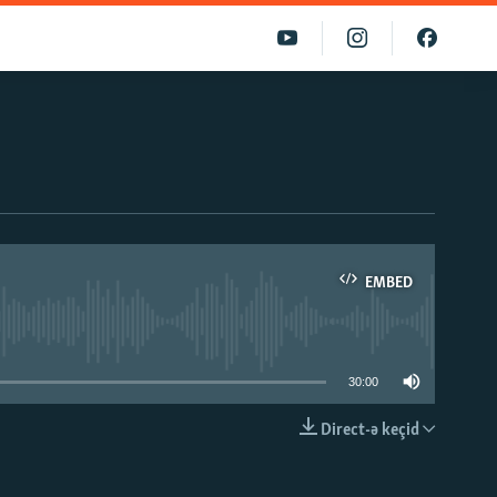
EMBED
able
30:00
Direct-ə keçid
EMBED