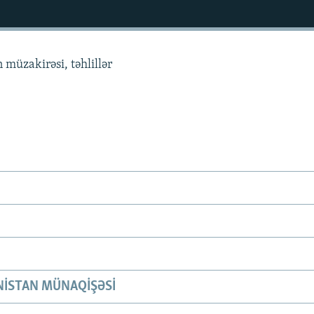
 müzakirəsi, təhlillər
ISTAN MÜNAQIŞƏSI