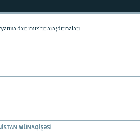
həyatına dair müxbir araşdırmaları
ISTAN MÜNAQIŞƏSI