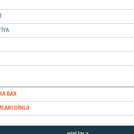
T
IYA
RA BAX
LARI DINLƏ