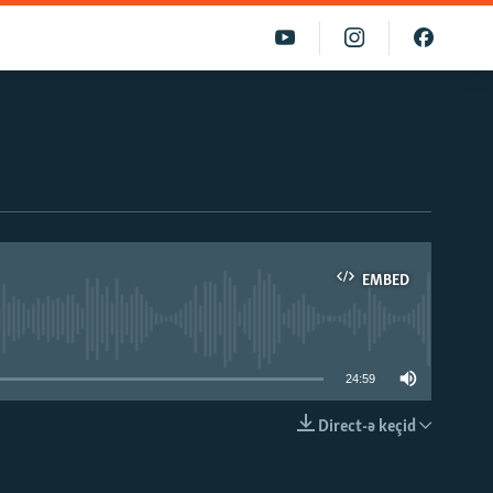
EMBED
able
24:59
Direct-ə keçid
EMBED