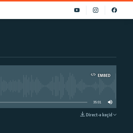
EMBED
able
35:01
Direct-ə keçid
EMBED