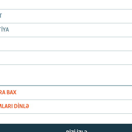
T
IYA
RA BAX
LARI DINLƏ