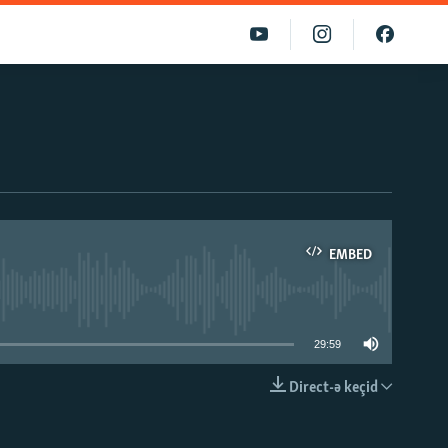
EMBED
able
29:59
Direct-ə keçid
EMBED