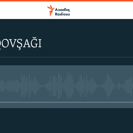
QOVŞAĞI
No media source currently avail