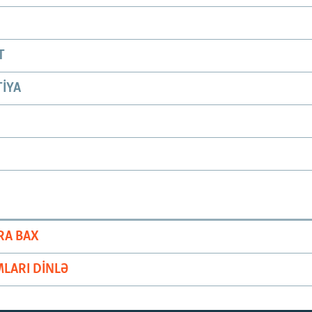
T
IYA
RA BAX
LARI DINLƏ