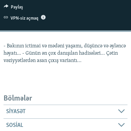
İNFOQRAFIKA
AZƏRBAYCAN ƏDƏBIYYATI KITABXANASI
MISSIYAMIZ
Paylaş
BIZI IZLƏ
KARIKATURA
İSLAM VƏ DEMOKRATIYA
PEŞƏ ETIKASI VƏ JURNALISTIKA STANDARTLARIMIZ
VPN-siz açmaq
İZ - MƏDƏNIYYƏT PROQRAMI
MATERIALLARIMIZDAN ISTIFADƏ
AZADLIQRADIOSU MOBIL TELEFONUNUZDA
RFE/RL-in bütün saytları
- Bakının ictimai və mədəni yaşamı, düşüncə və əyləncə
BIZIMLƏ ƏLAQƏ
həyatı… - Günün ən çox danışılan hadisələri... Çətin
XƏBƏR BÜLLETENLƏRIMIZ
vəziyyətlərdən asan çıxış variantı...
Bölmələr
SIYASƏT
SOSIAL