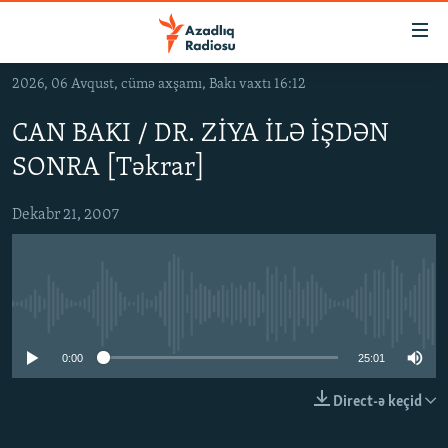
Keçid
linkləri
Əsas
2026, 06 Avqust, cümə axşamı, Bakı vaxtı 16:12
məzmuna
GÜNDƏM
qayıt
CAN BAKI / DR. ZİYA İLƏ İŞDƏN
#İZAHLA
Əsas
SONRA [Təkrar]
KORRUPSIOMETR
naviqasiyaya
qayıt
#ƏSLINDƏ
Dekabr 21, 2007
Axtarışa
FƏRQƏ BAX
keç
QANUNI DOĞRU
No media source currently available
ARAŞDIRMA
MULTIMEDIA
0:00
25:01
RADIO ARXIV
VIDEO
Direct-ə keçid
HAQQIMIZDA
FOTOQALEREYA
OXU ZALI