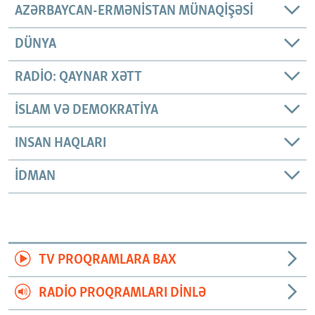
AZƏRBAYCAN-ERMƏNISTAN MÜNAQIŞƏSI
DÜNYA
RADIO: QAYNAR XƏTT
İSLAM VƏ DEMOKRATIYA
INSAN HAQLARI
İDMAN
TV PROQRAMLARA BAX
RADIO PROQRAMLARI DINLƏ