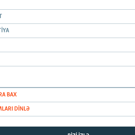
T
IYA
RA BAX
LARI DINLƏ