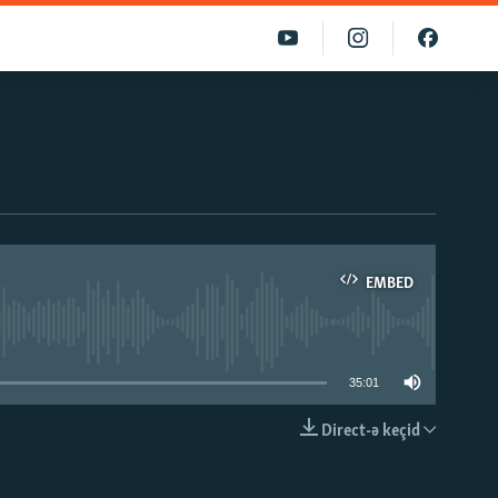
EMBED
able
35:01
Direct-ə keçid
EMBED